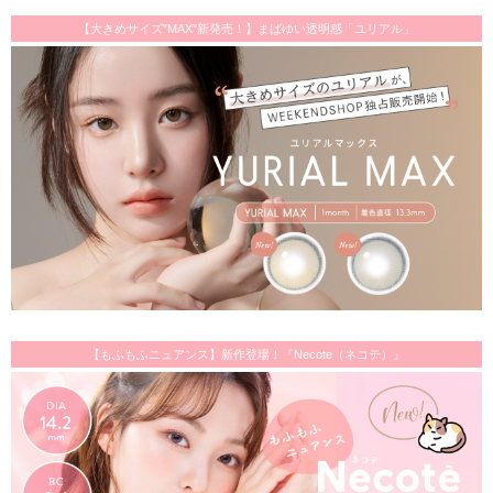
【大きめサイズ"MAX"新発売！】まばゆい透明感「ユリアル」
【もふもふニュアンス】新作登場！『Necote（ネコテ）』