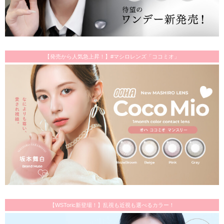
【発売から人気急上昇！】#マシロレンズ「ココミオ」
【WSToric新登場！】乱視も近視も選べるカラー！