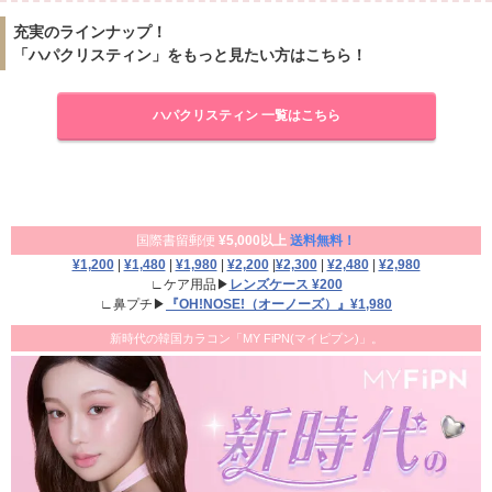
充実のラインナップ！
「ハパクリスティン」をもっと見たい方はこちら！
ハパクリスティン 一覧はこちら
国際書留郵便
¥5,000以上
送料無料！
¥1,200
|
¥1,480
|
¥1,980
|
¥2,200
|
¥2,300
|
¥2,480
|
¥2,980
∟ケア用品▶
レンズケース ¥200
∟鼻プチ▶
『OH!NOSE!（オーノーズ）』¥1,980
新時代の韓国カラコン「MY FiPN(マイピプン)」。