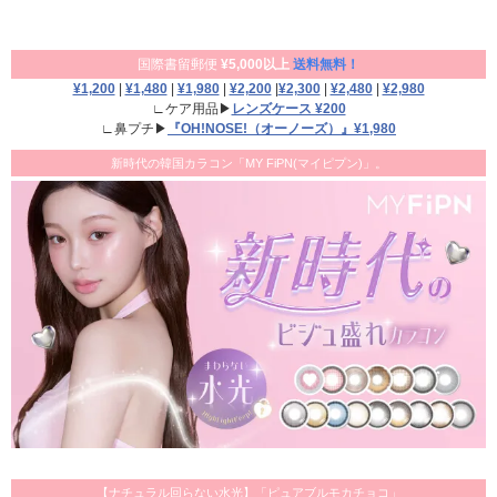
国際書留郵便
¥5,000以上
送料無料！
¥1,200
|
¥1,480
|
¥1,980
|
¥2,200
|
¥2,300
|
¥2,480
|
¥2,980
∟ケア用品▶
レンズケース ¥200
∟鼻プチ▶
『OH!NOSE!（オーノーズ）』¥1,980
新時代の韓国カラコン「MY FiPN(マイピプン)」。
【ナチュラル回らない水光】「ピュアブルモカチョコ」