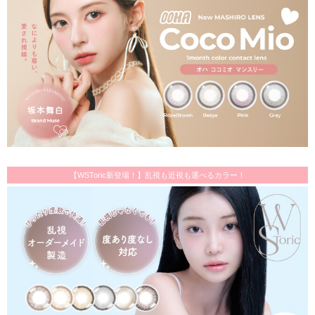
【WSToric新登場！】乱視も近視も選べるカラー！