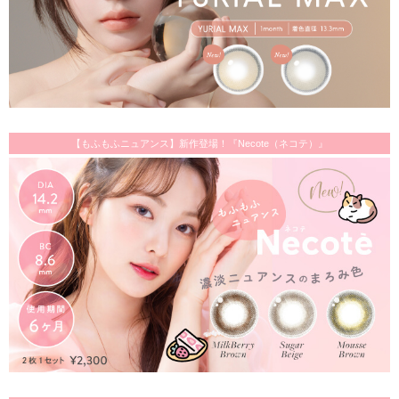
【もふもふニュアンス】新作登場！『Necote（ネコテ）』