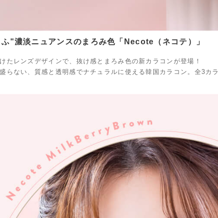
もふ"濃淡ニュアンスのまろみ色「Necote（ネコテ）」
けたレンズデザインで、抜け感とまろみ色の新カラコンが登場！
盛らない、質感と透明感でナチュラルに使える韓国カラコン。全3カ