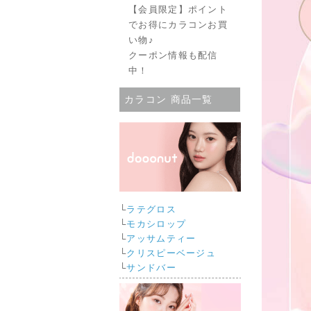
【会員限定】ポイント
でお得にカラコンお買
い物♪
クーポン情報も配信
中！
カラコン 商品一覧
└
ラテグロス
└
モカシロップ
└
アッサムティー
└
クリスピーベージュ
└
サンドバー