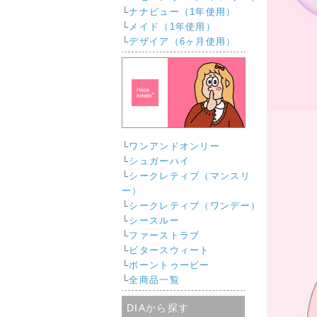
└
ナナビュー（1年使用）
└
メイド（1年使用）
└
デザイア（6ヶ月使用）
└
ワンアンドオンリー
└
シュガーハイ
└
シークレティブ（マンスリ
ー）
└
シークレティブ（ワンデー）
└
シースルー
└
ファーストラブ
└
ビタースウィート
└
ボーントゥービー
└
全商品一覧
DIAから探す