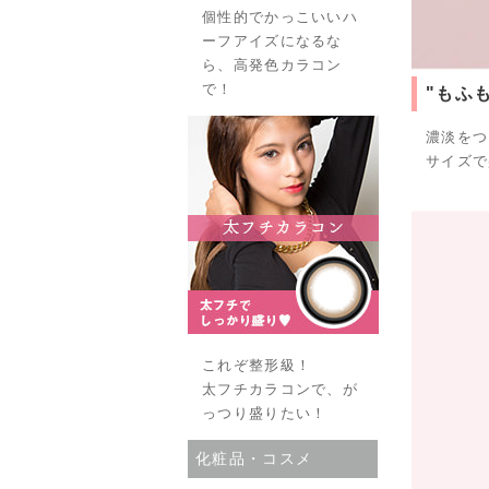
個性的でかっこいいハ
ーフアイズになるな
ら、高発色カラコン
で！
"もふ
濃淡をつ
サイズで
これぞ整形級！
太フチカラコンで、が
っつり盛りたい！
化粧品・コスメ