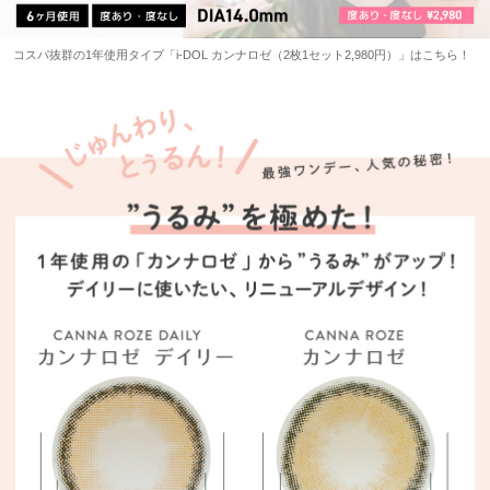
コスパ抜群の1年使用タイプ「i-DOL カンナロゼ（2枚1セット2,980円）」はこちら！