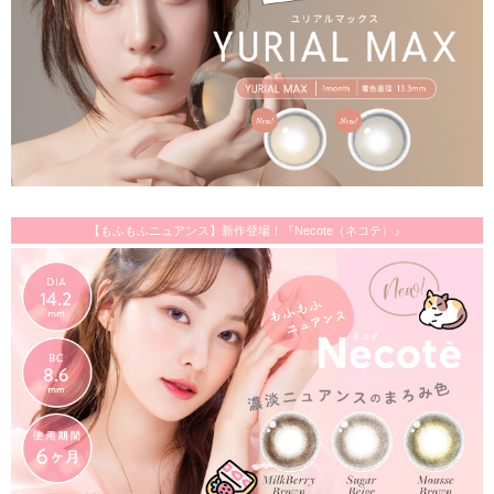
【もふもふニュアンス】新作登場！『Necote（ネコテ）』