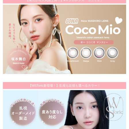
【発売から人気急上昇！】#マシロレンズ「ココミオ」
【WSToric新登場！】乱視も近視も選べるカラー！