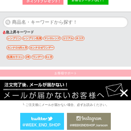
急上昇キーワード
レンブリン
レンブリン乱視
マシロレンズ
ユリアル
ネコテ
カンナロゼ6ヶ月
カンナロゼワンデー
乱視カラコン
1年
ワンデー
6ヶ月
お客様サポート
└ ご注文後にメールが届かない場合、必ずお読みください。