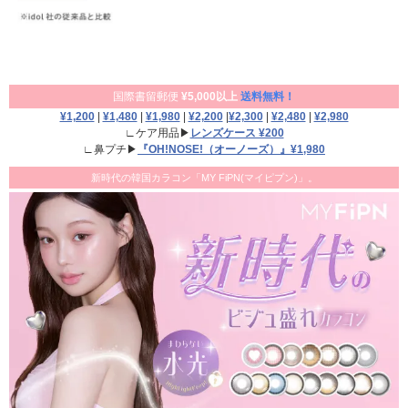
国際書留郵便
¥5,000以上
送料無料！
¥1,200
|
¥1,480
|
¥1,980
|
¥2,200
|
¥2,300
|
¥2,480
|
¥2,980
∟ケア用品▶
レンズケース ¥200
∟鼻プチ▶
『OH!NOSE!（オーノーズ）』¥1,980
新時代の韓国カラコン「MY FiPN(マイピプン)」。