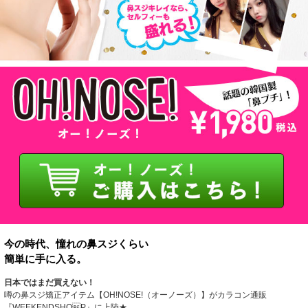
今の時代、憧れの鼻スジくらい
簡単に手に入る。
日本ではまだ買えない！
噂の鼻スジ矯正アイテム【OH!NOSE!（オーノーズ）】がカラコン通販
『WEEKENDSHOP』に上陸★