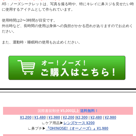
A5：ノーズシークレットは、写真を撮る時や、特にキレイに鼻スジを見せたい時
に使用するアイテムとして作られています。
使用時間は2〜3時間が目安です。
外出時など、長時間の使用は身体への負担がかかる恐れがありますのでお止めく
ださい。
また、運動時・睡眠時の使用もお止めください。
国際書留郵便
¥5,000以上
送料無料！
¥1,200
|
¥1,480
|
¥1,980
|
¥2,200
|
¥2,300
|
¥2,480
|
¥2,980
∟ケア用品▶
レンズケース ¥200
∟鼻プチ▶
『OH!NOSE!（オーノーズ）』¥1,980