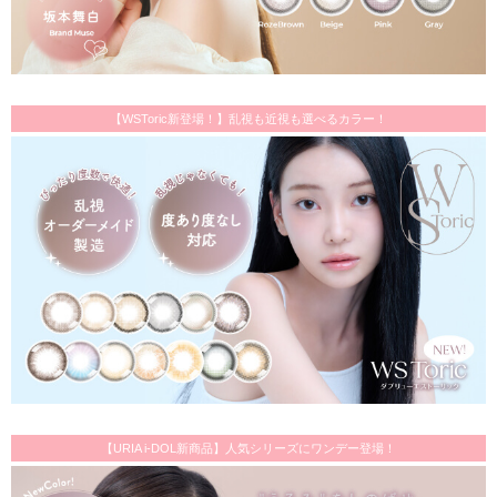
【WSToric新登場！】乱視も近視も選べるカラー！
【URIA i-DOL新商品】人気シリーズにワンデー登場！