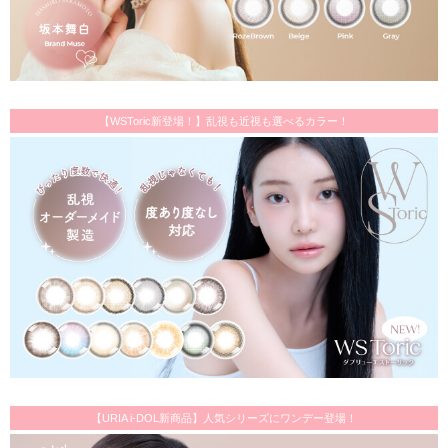
【WSToric新登場！】乱視も近視も選べるカラー！
【URIA i-DOL新商品】人気シリーズにワンデー登場！