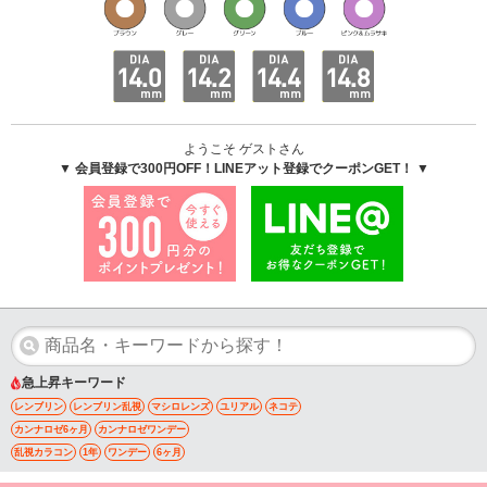
ようこそ ゲストさん
▼ 会員登録で300円OFF！LINEアット登録でクーポンGET！ ▼
急上昇キーワード
レンブリン
レンブリン乱視
マシロレンズ
ユリアル
ネコテ
カンナロゼ6ヶ月
カンナロゼワンデー
乱視カラコン
1年
ワンデー
6ヶ月