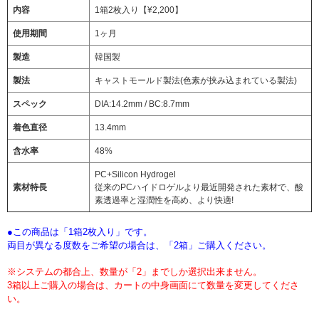
内容
1箱2枚入り【¥2,200】
使用期間
1ヶ月
製造
韓国製
製法
キャストモールド製法(色素が挟み込まれている製法)
スペック
DIA:14.2mm / BC:8.7mm
着色直径
13.4mm
含水率
48%
PC+Silicon Hydrogel
素材特長
従来のPCハイドロゲルより最近開発された素材で、酸
素透過率と湿潤性を高め、より快適!
●この商品は「1箱2枚入り」です。
両目が異なる度数をご希望の場合は、「2箱」ご購入ください。
※システムの都合上、数量が「2」までしか選択出来ません。
3箱以上ご購入の場合は、カートの中身画面にて数量を変更してくださ
い。