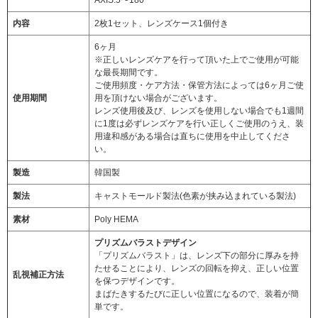
AXIS:5〜180
内容
2枚1セット、レンズケース1個付き
6ヶ月
※正しいレンズケアを行って頂いた上でご使用が可能
な最長期間です。
ご使用頻度・ケア方法・保管方法によっては6ヶ月ご使
使用期間
用を頂けない場合がございます。
レンズ使用後及び、レンズを使用しない場合でも1週間
に1度は必ずレンズケアを行い正しくご使用のうえ、装
用違和感がある場合は直ちに使用を中止してくださ
い。
製造
韓国製
製法
キャストモールド製法(色素が挟み込まれている製法)
素材
Poly HEMA
プリズムバラストデザイン
「プリズムバラスト」は、レンズ下の部分に厚みを持
たせることにより、レンズの回転を抑え、正しい位置
乱視補正方法
を保つデザインです。
まばたきするたびに正しい位置になるので、装着が簡
単です。