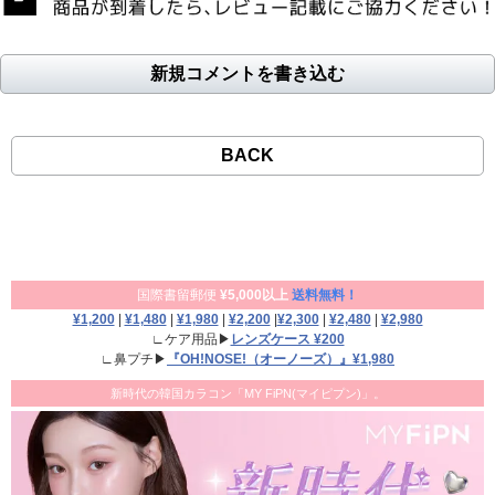
新規コメントを書き込む
BACK
国際書留郵便
¥5,000以上
送料無料！
¥1,200
|
¥1,480
|
¥1,980
|
¥2,200
|
¥2,300
|
¥2,480
|
¥2,980
∟ケア用品▶
レンズケース ¥200
∟鼻プチ▶
『OH!NOSE!（オーノーズ）』¥1,980
新時代の韓国カラコン「MY FiPN(マイピプン)」。