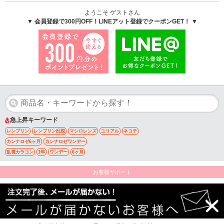
ようこそ ゲストさん
▼ 会員登録で300円OFF！LINEアット登録でクーポンGET！ ▼
急上昇キーワード
レンブリン
レンブリン乱視
マシロレンズ
ユリアル
ネコテ
カンナロゼ6ヶ月
カンナロゼワンデー
乱視カラコン
1年
ワンデー
6ヶ月
お客様サポート