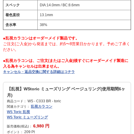
スペック
DIA:14.0mm / BC:8.6mm
着色直径
13.1mm
含水率
38%
●乱視カラコンはオーダーメイド製品です。
ご注文(ご入金)から発送までは、約5〜8営業日かかります。予めご了承く
ださい。
●乱視カラコンは、ご注文(またはご入金)後すぐにオーダーメイド製造に
入る為キャンセルは出来ません。
キャンセル・返品交換に関する詳細はコチラ
【乱視】WStoric ミューズリング ベージュリング(使用期間6ヶ
月)
WS - C033 BR - toric
商品コード：
乱視カラコン
関連カテゴリ：
WS Toric 乱視
WS Toric ミューズリング
6,980
円
販売価格(税込)：
209
Pt
ポイント：