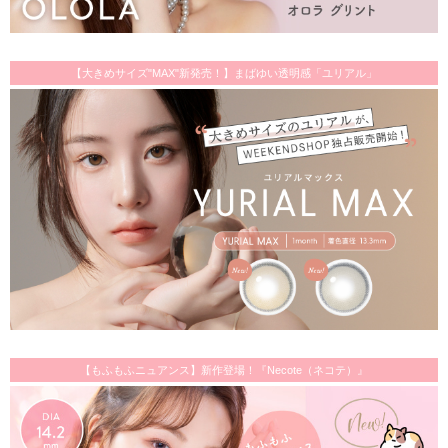
【大きめサイズ"MAX"新発売！】まばゆい透明感「ユリアル」
【もふもふニュアンス】新作登場！『Necote（ネコテ）』