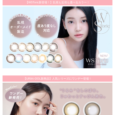
【WSToric新登場！】乱視も近視も選べるカラー！
【URIA i-DOL新商品】人気シリーズにワンデー登場！