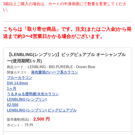
3箱以上ご購入の場合は、カートの中身画面にて数量を変更してくださ
い。
こちらは「取り寄せ商品」です。注文(またはご入金)から発
送まで約3〜4営業日かかる場合がございます。
【LENBLING(レンブリン)】ビッグピュアブル オーシャンブル
ー(使用期間1ヶ月)
LENBLING - BIG PUREBLE - Ocean Blue
商品コード：
発色重視のハーフ系カラコン
関連カテゴリ：
ブルーカラコン
DIA 14.0mm
1ヶ月
うるきゅる透明感!水光カラコン
LENBLING (レンブリン)
¥2,500
LENBLING (レンブリン) ビッグピュアブル
2,500
円
販売価格(税込)：
75
Pt
ポイント：