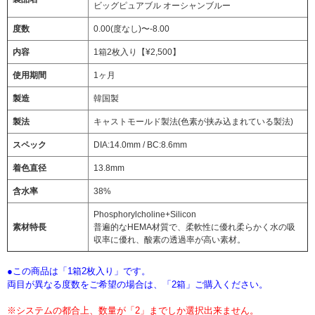
ビッグピュアブル オーシャンブルー
度数
0.00(度なし)〜-8.00
内容
1箱2枚入り【¥2,500】
使用期間
1ヶ月
製造
韓国製
製法
キャストモールド製法(色素が挟み込まれている製法)
スペック
DIA:14.0mm / BC:8.6mm
着色直径
13.8mm
含水率
38%
Phosphorylcholine+Silicon
素材特長
普遍的なHEMA材質で、柔軟性に優れ柔らかく水の吸
収率に優れ、酸素の透過率が高い素材。
●この商品は「1箱2枚入り」です。
両目が異なる度数をご希望の場合は、「2箱」ご購入ください。
※システムの都合上、数量が「2」までしか選択出来ません。