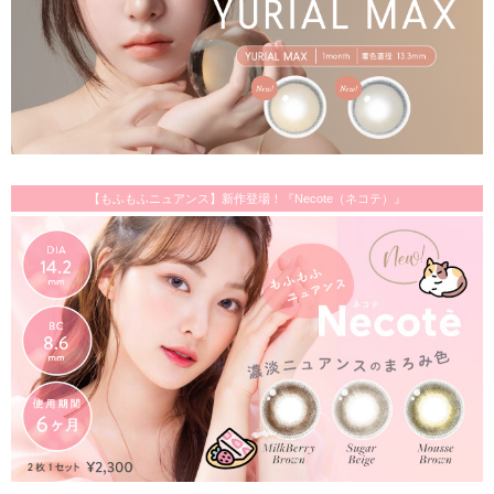
【もふもふニュアンス】新作登場！『Necote（ネコテ）』