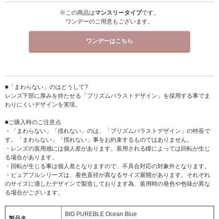
※この商品は
マンスリータイプ
です。
ワンデーのご用意もございます。
ワンデーはこちら
■「まわらない」のはどうして?
レンズ下部に厚みを持たせる「プリズムバラストデザイン」を採用する事でま
わりにくいデザインを実現。
■ご購入時のご注意点
・「まわらない」「揺れない」のは、「プリズムバラストデザイン」の特長で
す。「まわらない」「揺れない」事をお約束するものではありません。
・レンズの装用感には個人差があります。装用される瞳によっては回転が生じ
る場合があります。
・回転が生じる事は個人差となりますので、不具合対応の対象外となります。
・ピュアブルシリーズは、着色直径が異なるサイズ展開があります。それぞれ
のサイズに適したデザインで製造しております為、装用時の発色や色味が異な
る場合がございます。
BIG PUREBLE Ocean Blue
製品名