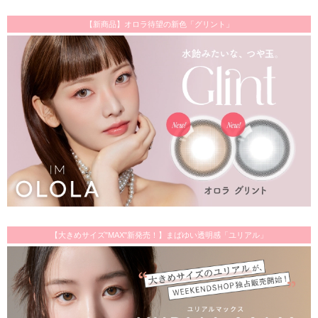
【新商品】オロラ待望の新色「グリント」
【大きめサイズ"MAX"新発売！】まばゆい透明感「ユリアル」