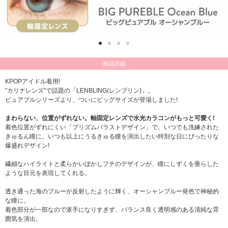
商品詳細
KPOPアイドル着用!
”カリナレンズ”で話題の「LENBLING(レンブリン)」。
ピュアブルシリーズより、ついにビッグサイズが登場しました!
まわらない、位置がずれない。軸固定レンズで水光カラコンがもっと可愛く!
着色位置がずれにくい「プリズムバラストデザイン」で、いつでも洗練された
きゅるん瞳に。いつも以上にうるきゅる瞳を演出したい特別な日にぴったりな
爆盛れデザイン!
繊細なハイライトと柔らかいぼかしフチのデザインが、瞳にしずくを垂らした
ような目元を表現してくれる。
透き通った海のブルーが反射したように輝く、オーシャンブルー発色で神秘的
な瞳に。
着色部分が一部なので派手になりすぎず、バランス良く透明感のある清純な雰
囲気を演出。