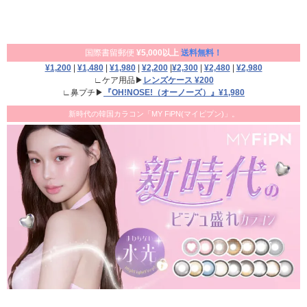
国際書留郵便
¥5,000以上
送料無料！
¥1,200
|
¥1,480
|
¥1,980
|
¥2,200
|
¥2,300
|
¥2,480
|
¥2,980
∟ケア用品▶
レンズケース ¥200
∟鼻プチ▶
『OH!NOSE!（オーノーズ）』¥1,980
新時代の韓国カラコン「MY FiPN(マイピプン)」。