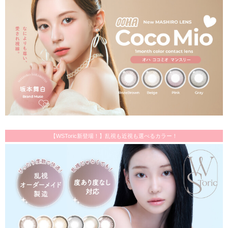
【WSToric新登場！】乱視も近視も選べるカラー！