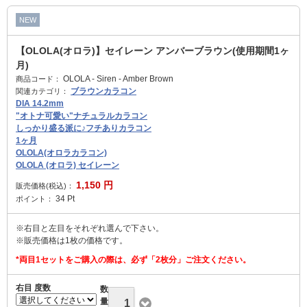
NEW
【OLOLA(オロラ)】セイレーン アンバーブラウン(使用期間1ヶ
月)
OLOLA - Siren - Amber Brown
商品コード：
ブラウンカラコン
関連カテゴリ：
DIA 14.2mm
"オトナ可愛い"ナチュラルカラコン
しっかり盛る派に♪フチありカラコン
1ヶ月
OLOLA(オロラカラコン)
OLOLA (オロラ) セイレーン
1,150
円
販売価格(税込)：
34
Pt
ポイント：
※右目と左目をそれぞれ選んで下さい。
※販売価格は1枚の価格です。
*両目1セットをご購入の際は、必ず「2枚分」ご注文ください。
右目 度数
数
量
1