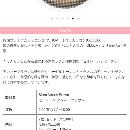
商品詳細
韓国プレミアムカラコン専門SHOP「オロラカラコン(OLOLA)」。
瞳の自然な美しさを追求した、どの世代にも人気の「OLOLA」より新商品が登
場!
くっきりとした存在感のある太めフチが印象的な「セイレーンシリーズ」。
アンバーブラウンは華やかなヘーゼルトーンにキャラメルのアクセントがブレ
ンドされ、魅惑的な瞳を演出。特別に盛りたい日など印象を残したい、そんな
日におすすめのデザインです。
Siren Amber Brown
製品名
セイレーン アンバーブラウン
度数
0.00(度なし)〜-8.00
2枚1セット【¥2,300】
内容
(1枚 / ¥1,150)
レンズケース1個付き