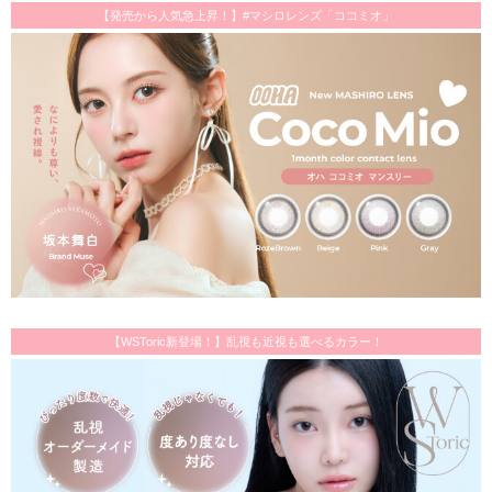
【発売から人気急上昇！】#マシロレンズ「ココミオ」
【WSToric新登場！】乱視も近視も選べるカラー！