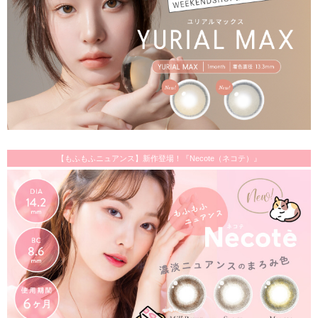
【もふもふニュアンス】新作登場！『Necote（ネコテ）』