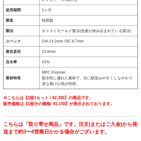
使用期間
1ヶ月
製造
韓国製
製法
キャストモールド製法(色素が挟み込まれている製法)
スペック
DIA:14.2mm / BC:8.7mm
着色直径
13.8mm
含水率
43%
MPC Polymer
素材特長
親水性に優れた素材で、目に馴染みやすくしなやかで
楽な着け心地が特徴。
※こちらは【2枚1セット / ¥2,300】の商品です。
販売価格は【1枚分の価格/ ¥1,150】が表示されております。
こちらは「取り寄せ商品」です。注文(またはご入金)から発
送まで約3〜4営業日かかる場合がございます。