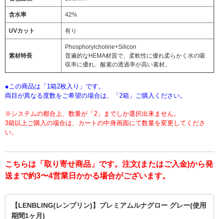
含水率
42%
UVカット
有り
Phosphorylcholine+Silicon
素材特長
普遍的なHEMA材質で、柔軟性に優れ柔らかく水の吸
収率に優れ、酸素の透過率が高い素材。
●この商品は「1箱2枚入り」です。
両目が異なる度数をご希望の場合は、「2箱」ご購入ください。
※システムの都合上、数量が「2」までしか選択出来ません。
3箱以上ご購入の場合は、カートの中身画面にて数量を変更してくださ
い。
こちらは「取り寄せ商品」です。注文(またはご入金)から発
送まで約3〜4営業日かかる場合がございます。
【LENBLING(レンブリン)】プレミアムルナグロー グレー(使用
期間1ヶ月)