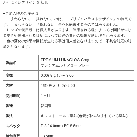
わりにくいデザインを実現。
■ご購入時のご注意点
・「まわらない」「揺れない」のは、「プリズムバラストデザイン」の特長で
す。「まわらない」「揺れない」事をお約束するものではありません。
・レンズの装用感には個人差があります。装用される瞳によっては回転が生じ
る場合や装用される場所によっては色の変化の効果が薄い場合があります。
・色の変化の効果や回転が生じる事は個人差となりますので、不具合対応の対
象外となります。
PREMIUM LUNAGLOW Gray
製品名
プレミアムルナグロー グレー
度数
0.00(度なし)〜-8.00
内容
1箱2枚入り【¥2,500】
使用期間
1ヶ月
製造
韓国製
製法
キャストモールド製法(色素が挟み込まれている製法)
スペック
DIA:14.0mm / BC:8.6mm
着色直径
13.5mm