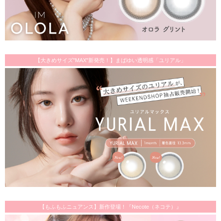
【大きめサイズ"MAX"新発売！】まばゆい透明感「ユリアル」
【もふもふニュアンス】新作登場！『Necote（ネコテ）』