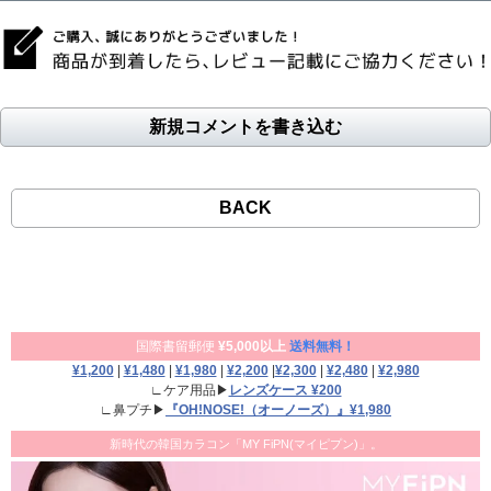
新規コメントを書き込む
BACK
国際書留郵便
¥5,000以上
送料無料！
¥1,200
|
¥1,480
|
¥1,980
|
¥2,200
|
¥2,300
|
¥2,480
|
¥2,980
∟ケア用品▶
レンズケース ¥200
∟鼻プチ▶
『OH!NOSE!（オーノーズ）』¥1,980
新時代の韓国カラコン「MY FiPN(マイピプン)」。