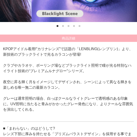
商品詳細
KPOPアイドル着用!”カリナレンズ”で話題の「LENBLING(レンブリン)」より、
新技術のブラックライトで光るカラコンが登場!
クラブやカラオケ、ボーリング場などブラックライト照明で瞳が光る特別なハ
イライト技術の“プレミアムルナグロー”シリーズ。
夜空に昇る輝く月をイメージしてデザインされ、シーンによって異なる輝きを
楽しめる唯一無二の最新カラコン。
グレーは通常照明の場合、白っぽクールなライトグレーで透明感のある印象
に。UV照明に当たると青みがかかったグレー発色になり、よりクールな雰囲気
を演出してくれる。
■「まわらない」のはどうして?
レンズ下部に厚みを持たせる「プリズムバラストデザイン」を採用する事でま