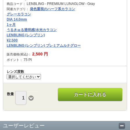
LENBLING - PREMIUM LUNAGLOW - Gray
商品コード：
発色重視のハーフ系カラコン
関連カテゴリ：
グレーカラコン
DIA 14.0mm
1ヶ月
うるきゅる透明感!水光カラコン
LENBLING (レンブリン)
¥2,500
LENBLING (レンブリン) プレミアムルナグロー
2,500
円
販売価格(税込)：
75
Pt
ポイント：
レンズ度数
数量
カートに入れる
1
ユーザーレビュー