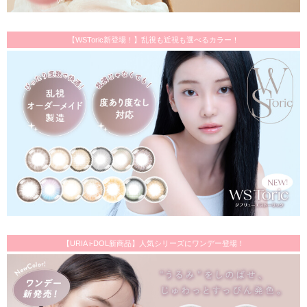
【WSToric新登場！】乱視も近視も選べるカラー！
【URIA i-DOL新商品】人気シリーズにワンデー登場！