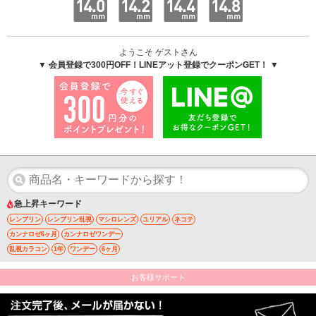
ようこそ ゲストさん
▼ 会員登録で300円OFF！LINEアット登録でクーポンGET！ ▼
急上昇キーワード
レンブリン
レンブリン乱視
マシロレンズ
ユリアル
ネコテ
カンナロゼ6ヶ月
カンナロゼワンデー
乱視カラコン
1年
ワンデー
6ヶ月
お客様サポート