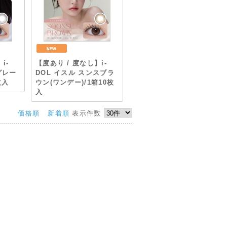
i-
【度あり / 度なし】i-
グレー
DOL イスル スンスブラ
枚入
ウン(ワンデー)/1箱10枚
入
価格順
新着順
表示件数