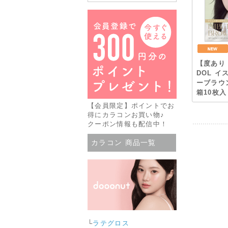
【度あり 
DOL イ
ーブラウン
箱10枚入
【会員限定】ポイントでお
得にカラコンお買い物♪
クーポン情報も配信中！
カラコン 商品一覧
└
ラテグロス