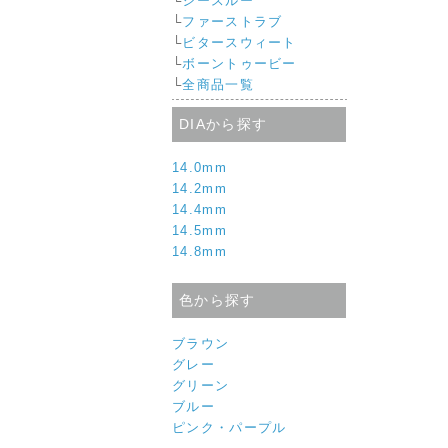
└
シースルー
└
ファーストラブ
└
ビタースウィート
└
ボーントゥービー
└
全商品一覧
DIAから探す
14.0mm
14.2mm
14.4mm
14.5mm
14.8mm
色から探す
ブラウン
グレー
グリーン
ブルー
ピンク・パープル