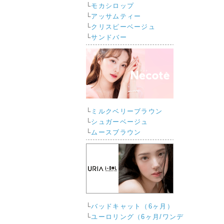
└
モカシロップ
└
アッサムティー
└
クリスピーベージュ
└
サンドバー
└
ミルクベリーブラウン
└
シュガーベージュ
└
ムースブラウン
└
バッドキャット（6ヶ月）
└
ユーロリング（6ヶ月/ワンデ