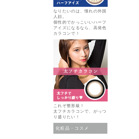
なりたいのは、憧れの外国
人顔。
個性的でかっこいいハーフ
アイズになるなら、高発色
カラコンで！
これぞ整形級！
太フチカラコンで、がっつ
り盛りたい！
化粧品・コスメ