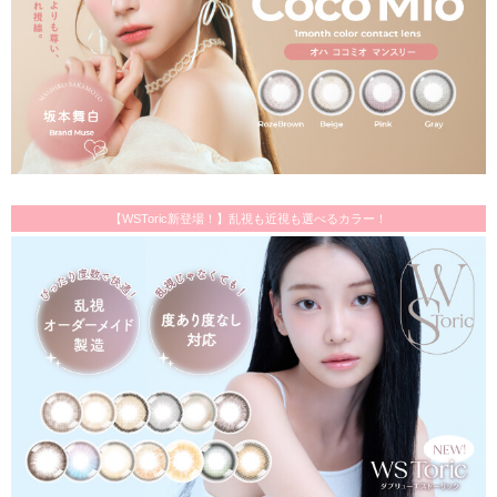
【WSToric新登場！】乱視も近視も選べるカラー！