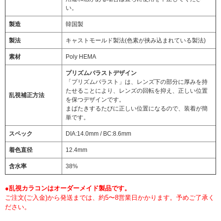
い。
製造
韓国製
製法
キャストモールド製法(色素が挟み込まれている製法)
素材
Poly HEMA
プリズムバラストデザイン
「プリズムバラスト」は、レンズ下の部分に厚みを持
たせることにより、レンズの回転を抑え、正しい位置
乱視補正方法
を保つデザインです。
まばたきするたびに正しい位置になるので、装着が簡
単です。
スペック
DIA:14.0mm / BC:8.6mm
着色直径
12.4mm
含水率
38%
●乱視カラコンはオーダーメイド製品です。
ご注文(ご入金)から発送までは、約5〜8営業日かかります。予めご了承く
ださい。