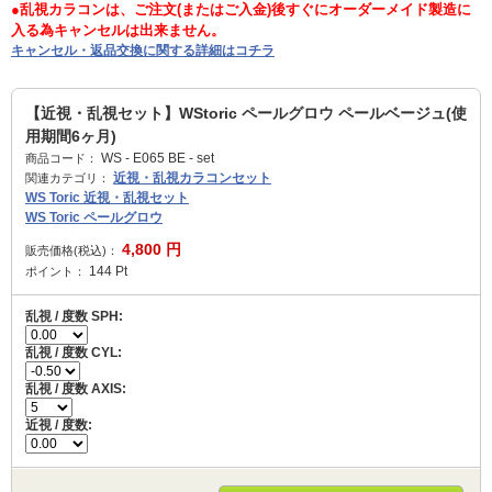
●乱視カラコンは、ご注文(またはご入金)後すぐにオーダーメイド製造に
入る為キャンセルは出来ません。
キャンセル・返品交換に関する詳細はコチラ
【近視・乱視セット】WStoric ペールグロウ ペールベージュ(使
用期間6ヶ月)
WS - E065 BE - set
商品コード：
近視・乱視カラコンセット
関連カテゴリ：
WS Toric 近視・乱視セット
WS Toric ペールグロウ
4,800
円
販売価格(税込)：
144
Pt
ポイント：
乱視 / 度数 SPH:
乱視 / 度数 CYL:
乱視 / 度数 AXIS:
近視 / 度数: