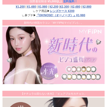
国際書留郵便
¥5,000以上
送料無料！
¥1,200
|
¥1,480
|
¥1,980
|
¥2,200
|
¥2,300
|
¥2,480
|
¥2,980
∟ケア用品▶
レンズケース ¥200
∟鼻プチ▶
『OH!NOSE!（オーノーズ）』¥1,980
新時代の韓国カラコン「MY FiPN(マイピプン)」。
【ナチュラル回らない水光】「ピュアブルモカチョコ」