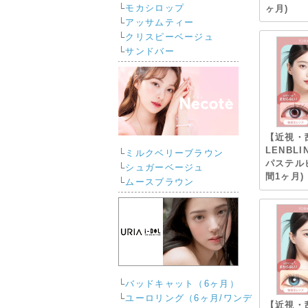
└
モカシロップ
ヶ月)
└
アッサムティー
└
クリスピーベージュ
└
サンドバー
【近視・
LENBL
└
ミルクベリーブラウン
パステル
└
シュガーベージュ
間1ヶ月)
└
ムースブラウン
└
バッドキャット（6ヶ月）
└
ユーロリング（6ヶ月/ワンデ
【近視・