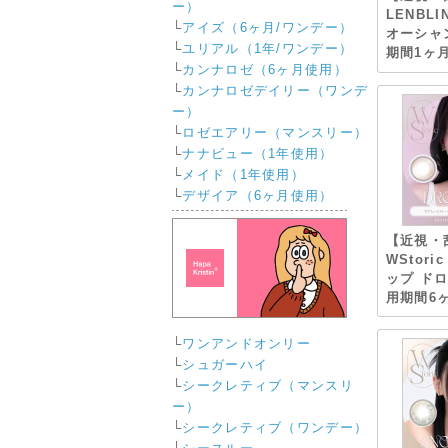
ー）
LENBL
└
アイズ（6ヶ月/ワンデー）
オーシャ
└
ユリアル（1年/ワンデー）
期間1ヶ月
└
カンナロゼ（6ヶ月使用）
└
カンナロゼデイリー（ワンデ
ー）
└
ロゼエアリー（マンスリー）
└
ナナビュー（1年使用）
└
メイド（1年使用）
└
デザイア（6ヶ月使用）
【近視・
WStor
ップ ド
用期間6ヶ
└
ワンアンドオンリー
└
シュガーハイ
└
シークレティブ（マンスリ
ー）
└
シークレティブ（ワンデー）