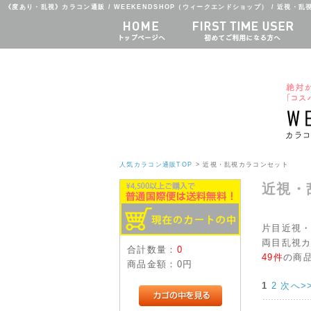
《度あり・乱視》カラコン通販 / WEEKENDSHOP（ウィークエンドショップ） / 近視・
人気カラコン通販TOP
> 近視・乱視カラコンセット
近視・
片目近視・
両目乱視カ
合計数量：
0
49件
の商
商品金額：
0円
1
2
次へ>