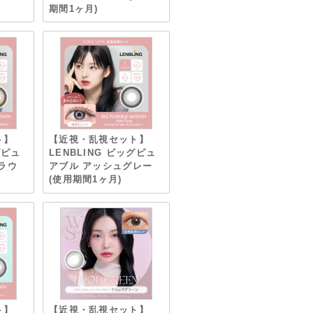
期間1ヶ月)
ト】
【近視・乱視セット】
グピュ
LENBLING ビッグピュ
ラウ
アブル アッシュグレー
(使用期間1ヶ月)
ト】
【近視・乱視セット】