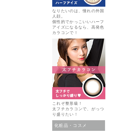
なりたいのは、憧れの外国
人顔。
個性的でかっこいいハーフ
アイズになるなら、高発色
カラコンで！
これぞ整形級！
太フチカラコンで、がっつ
り盛りたい！
化粧品・コスメ