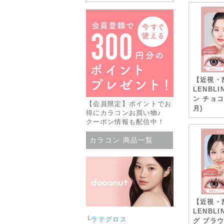
【近視・
LENBL
ン チョコ
【会員限定】ポイントでお
月)
得にカラコンお買い物♪
クーポン情報も配信中！
カラコン 商品一覧
【近視・
LENBL
└
ラテグロス
グ ブラウ