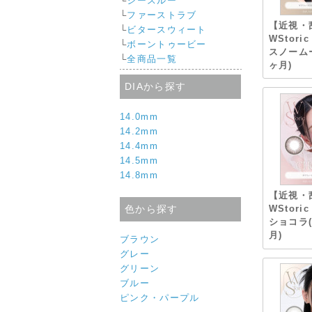
└
シースルー
└
ファーストラブ
【近視・
└
ビタースウィート
WStor
└
ボーントゥービー
スノーム
└
全商品一覧
ヶ月)
DIAから探す
14.0mm
14.2mm
14.4mm
14.5mm
14.8mm
【近視・
色から探す
WStor
ショコラ
月)
ブラウン
グレー
グリーン
ブルー
ピンク・パープル