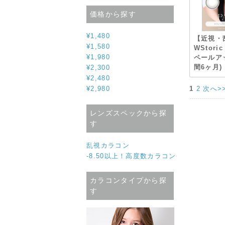
価格から探す
¥1,480
【近視・
¥1,580
WStor
¥1,980
ペールア
間6ヶ月)
¥2,300
¥2,480
1
2
次へ>
¥2,980
レンズスペックから探
す
乱視カラコン
-8.50以上！高度数カラコン
カラコンタイプから探
す