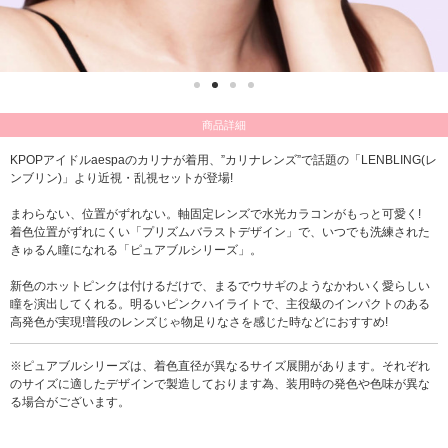
商品詳細
KPOPアイドルaespaのカリナが着用、”カリナレンズ”で話題の「LENBLING(レ
ンブリン)」より近視・乱視セットが登場!
まわらない、位置がずれない。軸固定レンズで水光カラコンがもっと可愛く!
着色位置がずれにくい「プリズムバラストデザイン」で、いつでも洗練された
きゅるん瞳になれる「ピュアブルシリーズ」。
新色のホットピンクは付けるだけで、まるでウサギのようなかわいく愛らしい
瞳を演出してくれる。明るいピンクハイライトで、主役級のインパクトのある
高発色が実現!普段のレンズじゃ物足りなさを感じた時などにおすすめ!
※ピュアブルシリーズは、着色直径が異なるサイズ展開があります。それぞれ
のサイズに適したデザインで製造しております為、装用時の発色や色味が異な
る場合がございます。