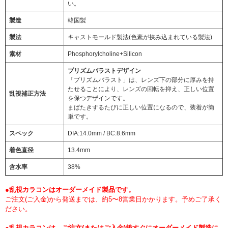
い。
製造
韓国製
製法
キャストモールド製法(色素が挟み込まれている製法)
素材
Phosphorylcholine+Silicon
プリズムバラストデザイン
「プリズムバラスト」は、レンズ下の部分に厚みを持
たせることにより、レンズの回転を抑え、正しい位置
乱視補正方法
を保つデザインです。
まばたきするたびに正しい位置になるので、装着が簡
単です。
スペック
DIA:14.0mm / BC:8.6mm
着色直径
13.4mm
含水率
38%
●乱視カラコンはオーダーメイド製品です。
ご注文(ご入金)から発送までは、約5〜8営業日かかります。予めご了承く
ださい。
●乱視カラコンは、ご注文(またはご入金)後すぐにオーダーメイド製造に