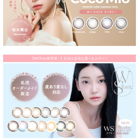
【WSToric新登場！】乱視も近視も選べるカラー！