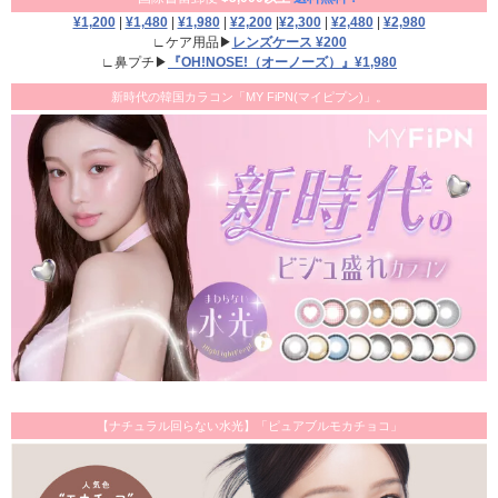
¥1,200
|
¥1,480
|
¥1,980
|
¥2,200
|
¥2,300
|
¥2,480
|
¥2,980
∟ケア用品▶
レンズケース ¥200
∟鼻プチ▶
『OH!NOSE!（オーノーズ）』¥1,980
新時代の韓国カラコン「MY FiPN(マイピプン)」。
【ナチュラル回らない水光】「ピュアブルモカチョコ」