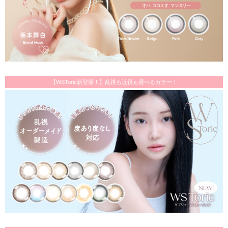
【WSToric新登場！】乱視も近視も選べるカラー！