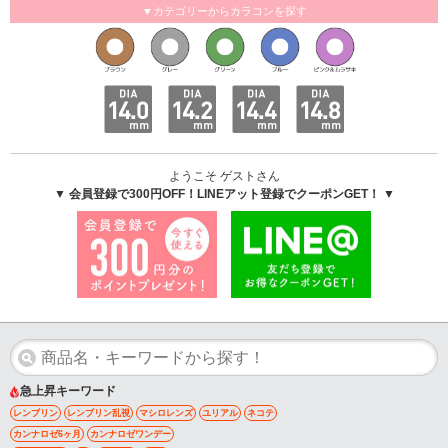
▼カテゴリーからカラコンを探す
ようこそ ゲストさん
▼ 会員登録で300円OFF！LINEアット登録でクーポンGET！ ▼
急上昇キーワード
レンブリン
レンブリン乱視
マシロレンズ
ユリアル
ネコテ
カンナロゼ6ヶ月
カンナロゼワンデー