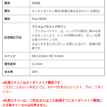
製造
韓国製
製法
キャストモールド製法(色素が挟み込まれている製法)
素材
Poly HEMA
プリズムバラストデザイン
「プリズムバラスト」は、レンズ下の部分に厚みを持
たせることにより、レンズの回転を抑え、正しい位置
乱視補正方法
を保つデザインです。
まばたきするたびに正しい位置になるので、装着が簡
単です。
スペック
DIA:14.0mm / BC:8.6mm
着色直径
13.2mm
含水率
38%
●乱視カラコンはオーダーメイド製品です。
ご注文(ご入金)から発送までは、約5〜8営業日かかります。予めご了承く
ださい。
●乱視カラコンは、ご注文(またはご入金)後すぐにオーダーメイド製造に
入る為キャンセルは出来ません。