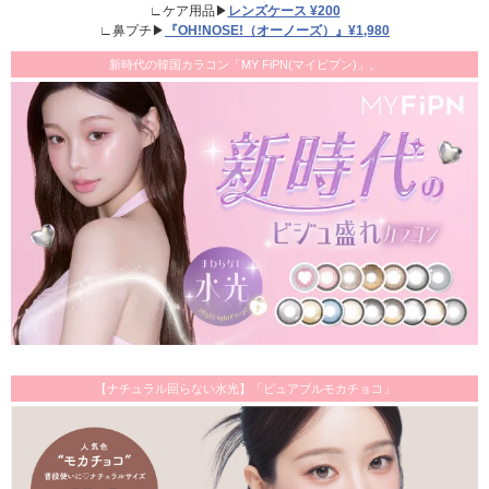
∟ケア用品▶
レンズケース ¥200
∟鼻プチ▶
『OH!NOSE!（オーノーズ）』¥1,980
新時代の韓国カラコン「MY FiPN(マイピプン)」。
【ナチュラル回らない水光】「ピュアブルモカチョコ」