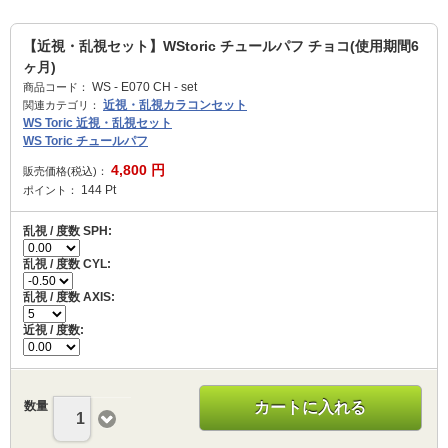
【近視・乱視セット】WStoric チュールパフ チョコ(使用期間6
ヶ月)
WS - E070 CH - set
商品コード：
近視・乱視カラコンセット
関連カテゴリ：
WS Toric 近視・乱視セット
WS Toric チュールパフ
4,800
円
販売価格(税込)：
144
Pt
ポイント：
乱視 / 度数 SPH:
乱視 / 度数 CYL:
乱視 / 度数 AXIS:
近視 / 度数:
数量
カートに入れる
1