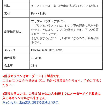
製法
キャストモールド製法(色素が挟み込まれている製法)
素材
Poly HEMA
プリズムバラストデザイン
「プリズムバラスト」は、レンズ下の部分に厚みを持
たせることにより、レンズの回転を抑え、正しい位置
乱視補正方法
を保つデザインです。
まばたきするたびに正しい位置になるので、装着が簡
単です。
スペック
DIA:14.0mm / BC:8.6mm
着色直径
13.3mm
含水率
38%
●乱視カラコンはオーダーメイド製品です。
ご注文(ご入金)から発送までは、約5〜8営業日かかります。予めご了承く
ださい。
●乱視カラコンは、ご注文(またはご入金)後すぐにオーダーメイド製造に
入る為キャンセルは出来ません。
キャンセル・返品交換に関する詳細はコチラ