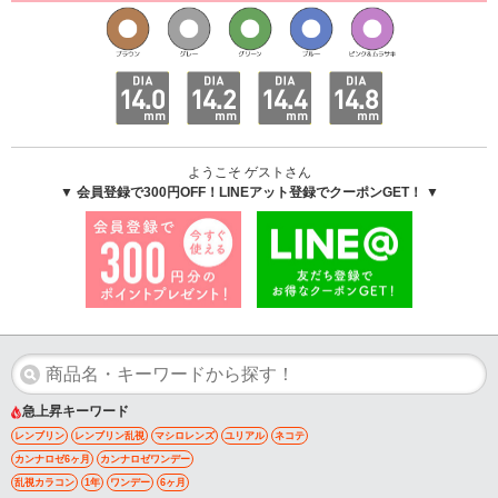
ようこそ ゲストさん
▼ 会員登録で300円OFF！LINEアット登録でクーポンGET！ ▼
急上昇キーワード
レンブリン
レンブリン乱視
マシロレンズ
ユリアル
ネコテ
カンナロゼ6ヶ月
カンナロゼワンデー
乱視カラコン
1年
ワンデー
6ヶ月