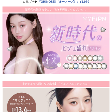
∟鼻プチ▶
『OH!NOSE!（オーノーズ）』¥1,980
新時代の韓国カラコン「MY FiPN(マイピプン)」。
【ナチュラル回らない水光】「ピュアブルモカチョコ」