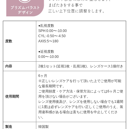
●乱視度数
SPH:0.00〜-10.00
CYL:-0.50〜-4.50
度数
AXIS:5〜180
●近視度数
0.00〜-10.00
内容
2枚1セット(近視1枚・乱視1枚)、レンズケース1個付き
6ヶ月
※正しいレンズケアを行って頂いた上でご使用が可能
な最長期間です。
ご使用頻度・ケア方法・保管方法によっては6ヶ月ご使
使用期間
用を頂けない場合がございます。
レンズ使用後及び、レンズを使用しない場合でも1週間
に1度は必ずレンズケアを行い正しくご使用のうえ、装
用違和感がある場合は直ちに使用を中止してくださ
い。
製造
韓国製