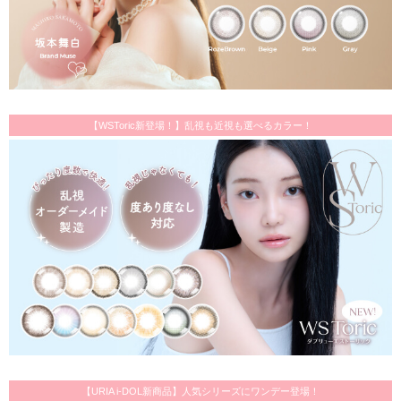
【WSToric新登場！】乱視も近視も選べるカラー！
【URIA i-DOL新商品】人気シリーズにワンデー登場！