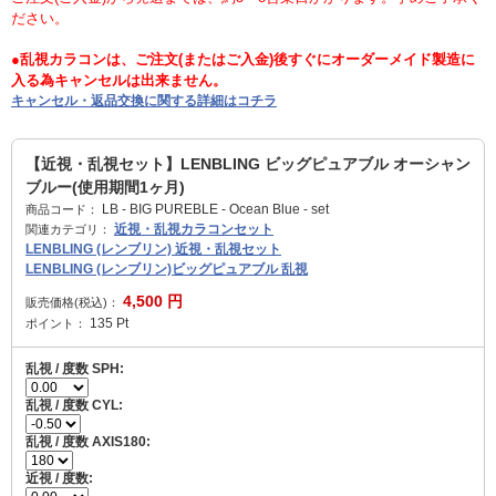
ださい。
●乱視カラコンは、ご注文(またはご入金)後すぐにオーダーメイド製造に
入る為キャンセルは出来ません。
キャンセル・返品交換に関する詳細はコチラ
【近視・乱視セット】LENBLING ビッグピュアブル オーシャン
ブルー(使用期間1ヶ月)
LB - BIG PUREBLE - Ocean Blue - set
商品コード：
近視・乱視カラコンセット
関連カテゴリ：
LENBLING (レンブリン) 近視・乱視セット
LENBLING (レンブリン)ビッグピュアブル 乱視
4,500
円
販売価格(税込)：
135
Pt
ポイント：
乱視 / 度数 SPH:
乱視 / 度数 CYL:
乱視 / 度数 AXIS180:
近視 / 度数: