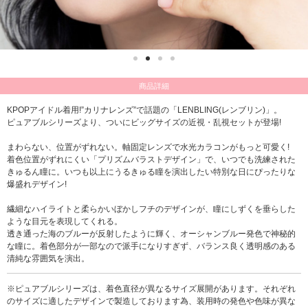
商品詳細
KPOPアイドル着用!”カリナレンズ”で話題の「LENBLING(レンブリン)」。
ピュアブルシリーズより、ついにビッグサイズの近視・乱視セットが登場!
まわらない、位置がずれない。軸固定レンズで水光カラコンがもっと可愛く!
着色位置がずれにくい「プリズムバラストデザイン」で、いつでも洗練された
きゅるん瞳に。いつも以上にうるきゅる瞳を演出したい特別な日にぴったりな
爆盛れデザイン!
繊細なハイライトと柔らかいぼかしフチのデザインが、瞳にしずくを垂らした
ような目元を表現してくれる。
透き通った海のブルーが反射したように輝く、オーシャンブルー発色で神秘的
な瞳に。着色部分が一部なので派手になりすぎず、バランス良く透明感のある
清純な雰囲気を演出。
※ピュアブルシリーズは、着色直径が異なるサイズ展開があります。それぞれ
のサイズに適したデザインで製造しております為、装用時の発色や色味が異な