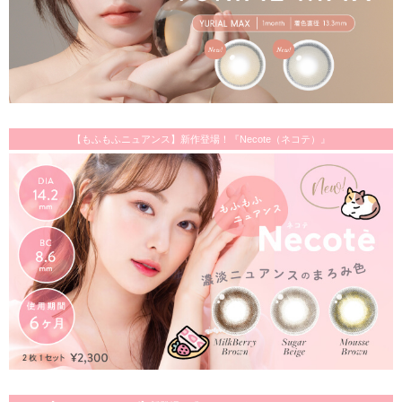
【もふもふニュアンス】新作登場！『Necote（ネコテ）』