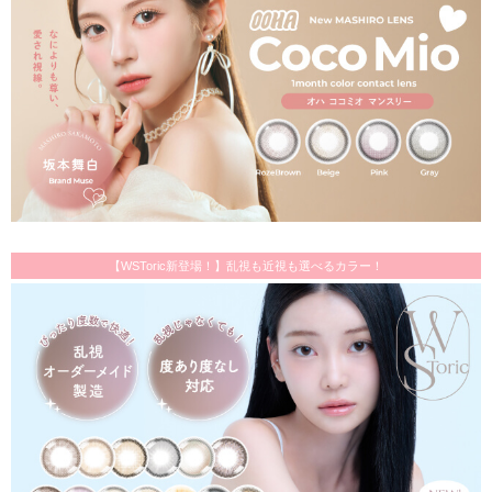
【WSToric新登場！】乱視も近視も選べるカラー！