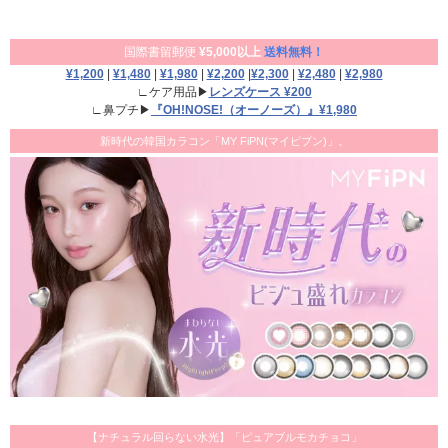
国際書留郵便
¥5,000以上
送料無料！
¥1,200
|
¥1,480
|
¥1,980
|
¥2,200
|
¥2,300
|
¥2,480
|
¥2,980
∟ケア用品▶
レンズケース ¥200
∟鼻プチ▶
『OH!NOSE!（オーノーズ）』¥1,980
新時代の韓国カラコン「MY FiPN(マイピプン)」。
【ナチュラル回らない水光】「ピュアブルモカチョコ」