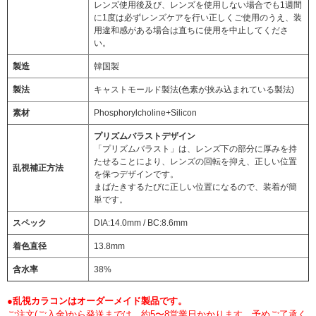
レンズ使用後及び、レンズを使用しない場合でも1週間
に1度は必ずレンズケアを行い正しくご使用のうえ、装
用違和感がある場合は直ちに使用を中止してくださ
い。
製造
韓国製
製法
キャストモールド製法(色素が挟み込まれている製法)
素材
Phosphorylcholine+Silicon
プリズムバラストデザイン
「プリズムバラスト」は、レンズ下の部分に厚みを持
たせることにより、レンズの回転を抑え、正しい位置
乱視補正方法
を保つデザインです。
まばたきするたびに正しい位置になるので、装着が簡
単です。
スペック
DIA:14.0mm / BC:8.6mm
着色直径
13.8mm
含水率
38%
●乱視カラコンはオーダーメイド製品です。
ご注文(ご入金)から発送までは、約5〜8営業日かかります。予めご了承く