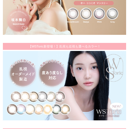
【WSToric新登場！】乱視も近視も選べるカラー！