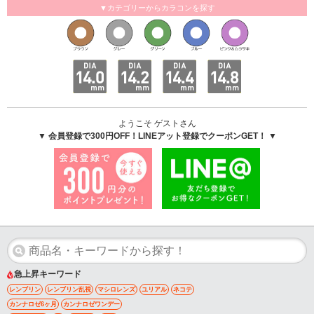
▼カテゴリーからカラコンを探す
ようこそ ゲストさん
▼ 会員登録で300円OFF！LINEアット登録でクーポンGET！ ▼
急上昇キーワード
レンブリン
レンブリン乱視
マシロレンズ
ユリアル
ネコテ
カンナロゼ6ヶ月
カンナロゼワンデー