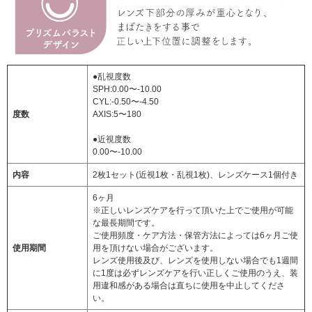
●乱視度数
SPH:0.00〜-10.00
CYL:-0.50〜-4.50
度数
AXIS:5〜180
●近視度数
0.00〜-10.00
内容
2枚1セット(近視1枚・乱視1枚)、レンズケース1個付き
6ヶ月
※正しいレンズケアを行って頂いた上でご使用が可能
な最長期間です。
ご使用頻度・ケア方法・保管方法によっては6ヶ月ご使
使用期間
用を頂けない場合がございます。
レンズ使用後及び、レンズを使用しない場合でも1週間
に1度は必ずレンズケアを行い正しくご使用のうえ、装
用違和感がある場合は直ちに使用を中止してくださ
い。