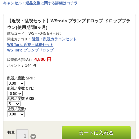
キャンセル・返品交換に関する詳細はコチラ
【近視・乱視セット】WStoric プランプドロップ ドロップブラ
ウン(使用期間6ヶ月)
WS - F045 BR - set
商品コード：
近視・乱視カラコンセット
関連カテゴリ：
WS Toric 近視・乱視セット
WS Toric プランプドロップ
4,800
円
販売価格(税込)：
144
Pt
ポイント：
乱視 / 度数 SPH:
乱視 / 度数 CYL:
乱視 / 度数 AXIS:
近視 / 度数:
数量
カートに入れる
1