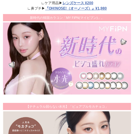
∟ケア用品▶
レンズケース ¥200
∟鼻プチ▶
『OH!NOSE!（オーノーズ）』¥1,980
新時代の韓国カラコン「MY FiPN(マイピプン)」。
【ナチュラル回らない水光】「ピュアブルモカチョコ」