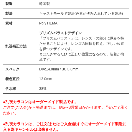
製造
韓国製
製法
キャストモールド製法(色素が挟み込まれている製法)
素材
Poly HEMA
プリズムバラストデザイン
「プリズムバラスト」は、レンズ下の部分に厚みを持
たせることにより、レンズの回転を抑え、正しい位置
乱視補正方法
を保つデザインです。
まばたきするたびに正しい位置になるので、装着が簡
単です。
スペック
DIA:14.0mm / BC:8.6mm
着色直径
13.0mm
含水率
38%
●乱視カラコンはオーダーメイド製品です。
ご注文(ご入金)から発送までは、約5〜8営業日かかります。予めご了承く
ださい。
●乱視カラコンは、ご注文(またはご入金)後すぐにオーダーメイド製造に
入る為キャンセルは出来ません。