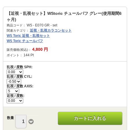
【近視・乱視セット】WStoric チュールパフ グレー(使用期間6
ヶ月)
WS - E070 GR - set
商品コード：
近視・乱視カラコンセット
関連カテゴリ：
WS Toric 近視・乱視セット
WS Toric チュールパフ
4,800
円
販売価格(税込)：
144
Pt
ポイント：
乱視 / 度数 SPH:
乱視 / 度数 CYL:
乱視 / 度数 AXIS:
近視 / 度数:
数量
カートに入れる
1