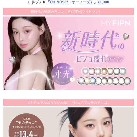
∟鼻プチ▶
『OH!NOSE!（オーノーズ）』¥1,980
新時代の韓国カラコン「MY FiPN(マイピプン)」。
【ナチュラル回らない水光】「ピュアブルモカチョコ」