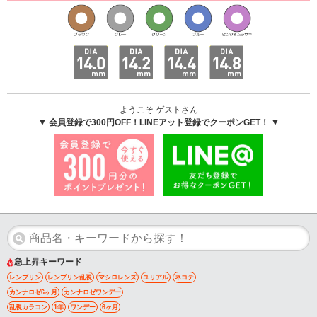
ようこそ ゲストさん
▼ 会員登録で300円OFF！LINEアット登録でクーポンGET！ ▼
急上昇キーワード
レンブリン
レンブリン乱視
マシロレンズ
ユリアル
ネコテ
カンナロゼ6ヶ月
カンナロゼワンデー
乱視カラコン
1年
ワンデー
6ヶ月