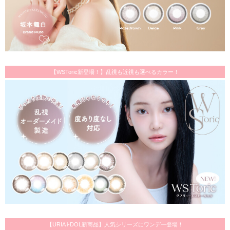
【WSToric新登場！】乱視も近視も選べるカラー！
【URIA i-DOL新商品】人気シリーズにワンデー登場！