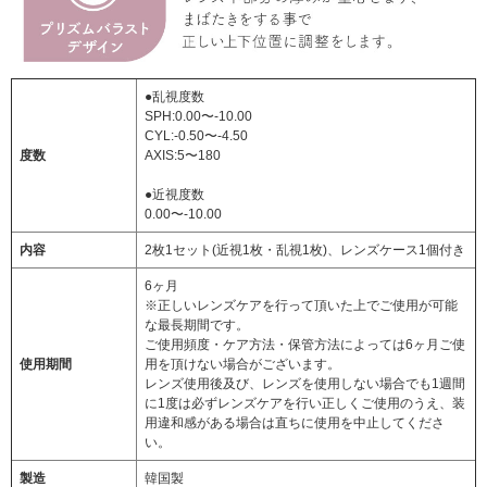
●乱視度数
SPH:0.00〜-10.00
CYL:-0.50〜-4.50
度数
AXIS:5〜180
●近視度数
0.00〜-10.00
内容
2枚1セット(近視1枚・乱視1枚)、レンズケース1個付き
6ヶ月
※正しいレンズケアを行って頂いた上でご使用が可能
な最長期間です。
ご使用頻度・ケア方法・保管方法によっては6ヶ月ご使
使用期間
用を頂けない場合がございます。
レンズ使用後及び、レンズを使用しない場合でも1週間
に1度は必ずレンズケアを行い正しくご使用のうえ、装
用違和感がある場合は直ちに使用を中止してくださ
い。
製造
韓国製