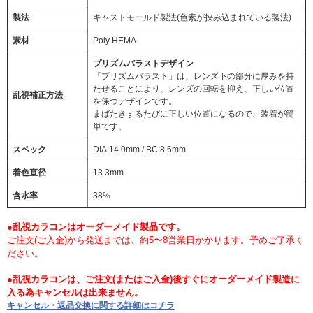
製法
キャストモールド製法(色素が挟み込まれている製法)
素材
Poly HEMA
プリズムバラストデザイン
「プリズムバラスト」は、レンズ下の部分に厚みを持
たせることにより、レンズの回転を抑え、正しい位置
乱視補正方法
を保つデザインです。
まばたきするたびに正しい位置になるので、装着が簡
単です。
スペック
DIA:14.0mm / BC:8.6mm
着色直径
13.3mm
含水率
38%
●乱視カラコンはオーダーメイド製品です。
ご注文(ご入金)から発送までは、約5〜8営業日かかります。予めご了承く
ださい。
●乱視カラコンは、ご注文(またはご入金)後すぐにオーダーメイド製造に
入る為キャンセルは出来ません。
キャンセル・返品交換に関する詳細はコチラ